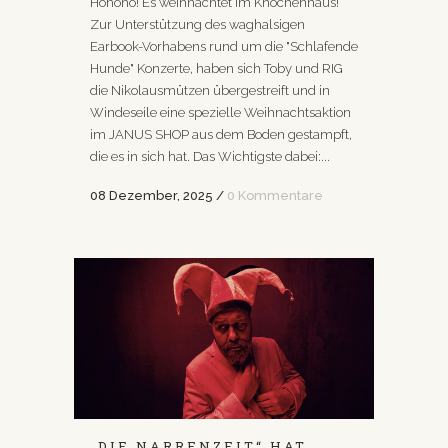
Hohoho! Es weihnachtet im Knochenhaus!
Zur Unterstützung des waghalsigen
Earbook-Vorhabens rund um die "Schlafende
Hunde" Konzerte, haben sich Toby und RIG
die Nikolausmützen übergestreift und in
Windeseile eine spezielle Weihnachtsaktion
im JANUS SHOP aus dem Boden gestampft,
die es in sich hat. Das Wichtigste dabei:...
08 Dezember, 2025
/
0 Kommentare
„DIE NARRENZEIT“ HAT