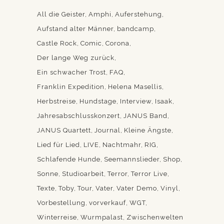
All die Geister
Amphi
Auferstehung
Aufstand alter Männer
bandcamp
Castle Rock
Comic
Corona
Der lange Weg zurück
Ein schwacher Trost
FAQ
Franklin Expedition
Helena Masellis
Herbstreise
Hundstage
Interview
Isaak
Jahresabschlusskonzert
JANUS Band
JANUS Quartett
Journal
Kleine Ängste
Lied für Lied
LIVE
Nachtmahr
RIG
Schlafende Hunde
Seemannslieder
Shop
Sonne
Studioarbeit
Terror
Terror Live
Texte
Toby
Tour
Vater
Vater Demo
Vinyl
Vorbestellung
vorverkauf
WGT
Winterreise
Wurmpalast
Zwischenwelten