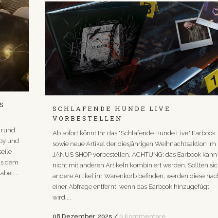
S
SCHLAFENDE HUNDE LIVE
VORBESTELLEN
 rund
Ab sofort könnt Ihr das "Schlafende Hunde Live" Earbook
oby und
sowie neue Artikel der diesjährigen Weihnachtsaktion im
eile
JANUS SHOP vorbestellen. ACHTUNG: das Earbook kann
us dem
nicht mit anderen Artikeln kombiniert werden. Sollten si
bei:...
andere Artikel im Warenkorb befinden, werden diese nac
einer Abfrage entfernt, wenn das Earbook hinzugefügt
wird....
08 Dezember, 2025
/
0 Kommentare