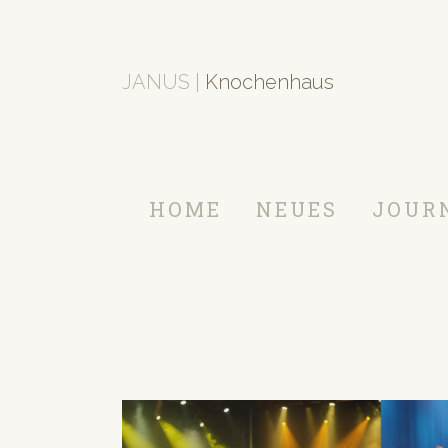
JANUS |
Knochenhaus
HOME
NEUES
JOUR