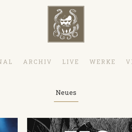
NAL
ARCHIV
LIVE
WERKE
V
Neues