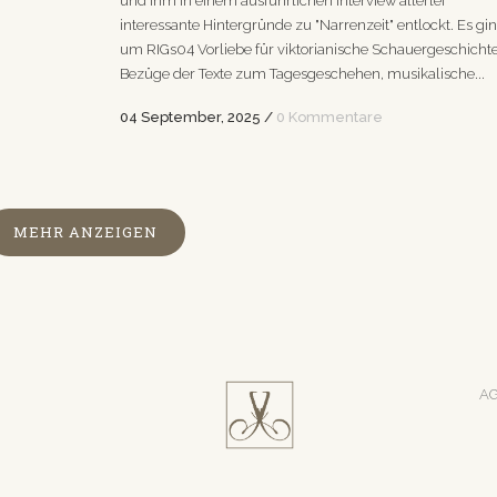
und ihm in einem ausführlichen Interview allerlei
interessante Hintergründe zu "Narrenzeit" entlockt. Es gi
um RIGs04 Vorliebe für viktorianische Schauergeschicht
Bezüge der Texte zum Tagesgeschehen, musikalische...
04 September, 2025
/
0 Kommentare
MEHR ANZEIGEN
A