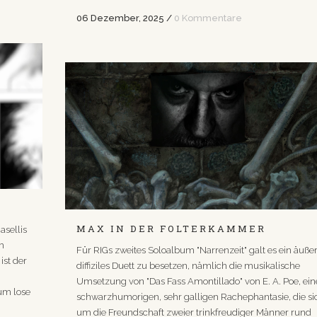
06 Dezember, 2025
/
0 Kommentare
MAX IN DER FOLTERKAMMER
asellis
m
Für RIGs zweites Soloalbum "Narrenzeit" galt es ein äußer
ist der
diffiziles Duett zu besetzen, nämlich die musikalische
Umsetzung von "Das Fass Amontillado" von E. A. Poe, ein
um lose
schwarzhumorigen, sehr galligen Rachephantasie, die si
um die Freundschaft zweier trinkfreudiger Männer rund