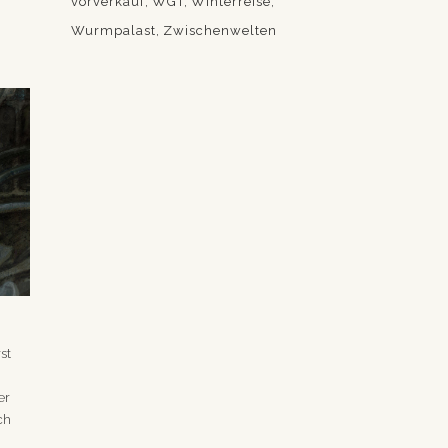
vorverkauf
WGT
Winterreise
Wurmpalast
Zwischenwelten
st
er
ch