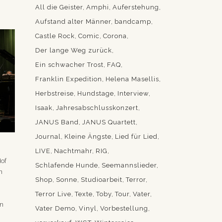
All die Geister
Amphi
Auferstehung
Aufstand alter Männer
bandcamp
Castle Rock
Comic
Corona
Der lange Weg zurück
Ein schwacher Trost
FAQ
Franklin Expedition
Helena Masellis
Herbstreise
Hundstage
Interview
Isaak
Jahresabschlusskonzert
JANUS Band
JANUS Quartett
Journal
Kleine Ängste
Lied für Lied
LIVE
Nachtmahr
RIG
Hof
Schlafende Hunde
Seemannslieder
n
Shop
Sonne
Studioarbeit
Terror
Terror Live
Texte
Toby
Tour
Vater
en
Vater Demo
Vinyl
Vorbestellung