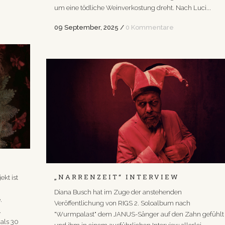
um eine tödliche Weinverkostung dreht. Nach Luci...
09 September, 2025
/
0 Kommentare
„NARRENZEIT“ INTERVIEW
ekt ist
Diana Busch hat im Zuge der anstehenden
.
Veröffentlichung von RIGS 2. Soloalbum nach
.
"Wurmpalast" dem JANUS-Sänger auf den Zahn gefühlt
 als 30