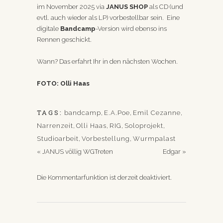
im November 2025 via
JANUS SHOP
als CD (und
evtl. auch wieder als LP) vorbestellbar sein. Eine
digitale
Bandcamp
-Version wird ebenso ins
Rennen geschickt.
Wann? Das erfahrt Ihr in den nächsten Wochen.
FOTO:
Olli Haas
TAGS:
bandcamp
,
E.A.Poe
,
Emil Cezanne
,
Narrenzeit
,
Olli Haas
,
RIG
,
Soloprojekt
,
Studioarbeit
,
Vorbestellung
,
Wurmpalast
«
JANUS völlig WGTreten
Edgar
»
Die Kommentarfunktion ist derzeit deaktiviert.