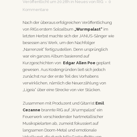
Veröffentlicht um 20:28h
in
Neues
von
RIG
0
Kommentare
Nach der überaus erfolgreichen Veröffentlichung
von RIGs erstem Soloalbum
„Wurmpalast“
im
letzten Herbst machte sich der JANUS-Sänger wie
besessen ans Werk, um den Nachfolger
„Narrenzeit“ fertigzustellen. Denn ursprünglich
war ein ganzes Album basierend auf
Kurzgeschichten von
Edgar Allen Poe
geplant
gewesen. Aus Kostengründen ließ sich jedoch
zunächst nur der erste Teil des Vorhabens
verwirklichen, nämlich die Neuerzählung von
„Ligeia“ über eine Strecke von vier Stücken.
Zusammen mit Produzent und Gitarrist
Emil
Cezanne
brannte RIG auf „Wurmpalast“ ein
Feuerwerk verschiedenster hartmetallischer
Musikspielarten ab, zumeist fokussiert auf
langsamen Doom-Metal und emotionale
Vokalkunst, die durch tolle Gastauftritte von