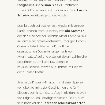
Ewigheims
und
Vision Bleaks
Frontmann
Tobias Schönemann und Luci van Org von
Lucina
Soteira
perfekt abgerundet wurde.
Luci ist auch auf „Narrenzeit“ wieder mit von der
Partie, ebenso Marcus Testory von
Die Kammer
,
der sich eine beeindruckende Metal-Battle mit RIG
in Form einer grotesk-schwarzhumorigen Doom-
Operette liefert. „Narrenzeit“ greift die
dramatischen Doom-Arrangements von
„Wurmpalast“ auf und erweitert sie um zahlreiche
Experimente. Emil und RIG loten die
musikalischen Grenzen aus, immer im Dienste
der dunklen Poetik.
„Narrenzeit“ ist ein Minialbum mit einer Spielzeit
von über 30 min., vier Geschichten und fünf
Liedern. Damit ist RIGs Ausflug in die dunkle Welt
von Edgar Allen Poe abgeschlossen. Das Album
wird noch vor den J
ahresabschlusskonzerten