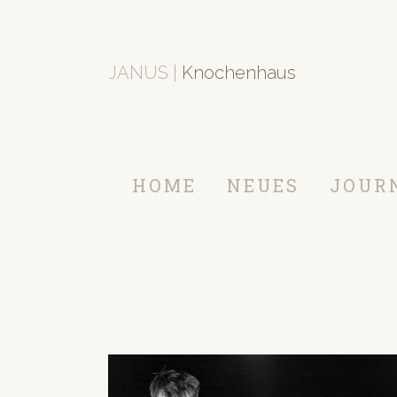
JANUS |
Knochenhaus
HOME
NEUES
JOUR