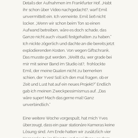
Details der Aufnahmen im Frankfurter Hof. „Habt
ihr schon über Video nachgedacht?, warf Emil
unvermittelt ein. Ich verneinte. Emil ließ nicht
locker. „Wenn wir schon beim Ton so einen
Aufwand betreiben, wäre es doch schade, das
Ganze nicht auch visuell festgehalten zu haben.“
Ich nickte zögerlich und dachte an die bereits jetzt
explodierenden Kosten. Von wegen Giftschrank.
Das musste gut werden. „Weißt du, wer grade bei
mir mit seiner Band im Studio ist?, frohlockte
Emil, der meine Qualen nicht zu bemerken
schien, der Yves! Soll ich den mal fragen, ob er
Zeit und Lust hat auf ein neues Projekt?“ Endlich
gab ich meinen Zweckpessimismus auf. „Das
wäre super! Mach das gerne mal! Ganz
unverbindlich.“
Eine weitere Woche vorgespult, hat mich Yves
überzeugt, dass ein paar stationäre Kameras keine
Lösung sind. Am Ende hatten wir zusätzlich vier