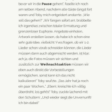
bevor wir in die
Pause
gehen!“, faselte ich noch
am selben Abend, nachdem alle Gäste längst fort
waren und Toby mich entgeistert anstarrte. „Wie
soll das gehen?“ „Wir fangen sofort an!, brabbelte
ich irgendwo zwischen totaler Ermattung und
grenzenloser Euphorie, Angebote einholen,
Artwork erstellen lassen, da habe ich schon eine
sehr gute Idee, vielleicht Yves fragen, ob wir 1-2
Lieder schon vorab schneiden können, die Lieder
müssen dann auch abgemischt werden, ist klar,
ach ja, die Fotos müssen wir sichten und
zusätzlich zur
Weihnachtsaktion
müssen wir
eben auch direkt die Vorbestellungen
ermöglichen, sonst kann ich das nicht
kalkulieren!“ Toby seufzte. „Das Jahr hat ja noch
ein paar Wochen…“ „Eben!, kreischte ich völlig
überdreht, los geht’s!“ Toby zuckte lachend mit
den Schultern: „Und wieder siegt die Unvernunft!
Ich bin dabei!“