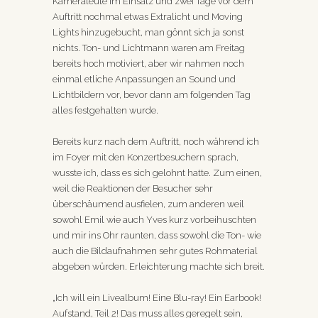
Kameraleute im Einsatz und zwei Tage vor dem
Auftritt nochmal etwas Extralicht und Moving
Lights hinzugebucht, man gönnt sich ja sonst
nichts. Ton- und Lichtmann waren am Freitag
bereits hoch motiviert, aber wir nahmen noch
einmal etliche Anpassungen an Sound und
Lichtbildern vor, bevor dann am folgenden Tag
alles festgehalten wurde.
Bereits kurz nach dem Auftritt, noch während ich
im Foyer mit den Konzertbesuchern sprach,
wusste ich, dass es sich gelohnt hatte. Zum einen,
weil die Reaktionen der Besucher sehr
überschäumend ausfielen, zum anderen weil
sowohl Emil wie auch Yves kurz vorbeihuschten
und mir ins Ohr raunten, dass sowohl die Ton- wie
auch die Bildaufnahmen sehr gutes Rohmaterial
abgeben würden. Erleichterung machte sich breit.
„Ich will ein Livealbum! Eine Blu-ray! Ein Earbook!
Aufstand, Teil 2! Das muss alles geregelt sein,