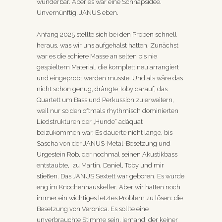
wunderbar. Aber es war eine Schnapsidee.
Unvernünftig. JANUS eben.
Anfang 2025 stellte sich bei den Proben schnell
heraus, was wir uns aufgehalst hatten. Zunächst
war es die schiere Masse an selten bis nie
gespieltem Material, die komplett neu arrangiert
und eingeprobt werden musste. Und als wäre das
nicht schon genug, drängte Toby darauf, das
Quartett um Bass und Perkussion zu erweitern,
weil nur so den oftmals rhythmisch dominierten
Liedstrukturen der „Hunde“ adäquat
beizukommen war. Es dauerte nicht lange, bis
Sascha von der JANUS-Metal-Besetzung und
Urgestein Rob, der nochmal seinen Akustikbass
entstaubte, zu Martin, Daniel, Toby und mir
stießen. Das JANUS Sextett war geboren. Es wurde
eng im Knochenhauskeller. Aber wir hatten noch
immer ein wichtiges letztes Problem zu lösen: die
Besetzung von Veronica. Es sollte eine
unverbrauchte Stimme sein, jemand, der keiner