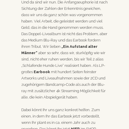
Und da sind wir nun. Die Anfangseuphorie ist nach
Sichtung der Zahlen der Erkenntnis gewichen,
dass wir uns da ganz schön was vorgenommen
haben. Viel Arbeit, die geleistet werden und viel
Geld, das in die Hand genommen werden muss.
Das Doppel-Livealbum ist nicht das Problem, aber
das Medium Blu-Ray und das Earbook fordern
ihren Tribut. Wir lieben
„Ein Aufstand alter
Männer“
aber so sehr, dass wir, sturköpfig wie wir
sind, nicht eher ruhen werden, bis wir Teil 2 alias
„Schlafende Hunde Live“ realisiert haben. Als LP-
großes
Earbook
mit hundert Seiten feinster
Artworks und Liveaufnahmen sowie der 2CD und
zugehörigem Bandcamp-Code als auch der Blu-
ray mit zusätzlicher 4k Streaming Möglichkeit für
alle, die kein Abspielgerät haben.
Dabei könnt Ihr uns ganz konkret helfen. Zum
einen, in dem Ihr das Earbook jetzt vorbestellt,
wenn Ihr plant es in ca. einem Jahr auch zu
erwerben. Das könnt Ihr jetzt
HIER
im SHOP