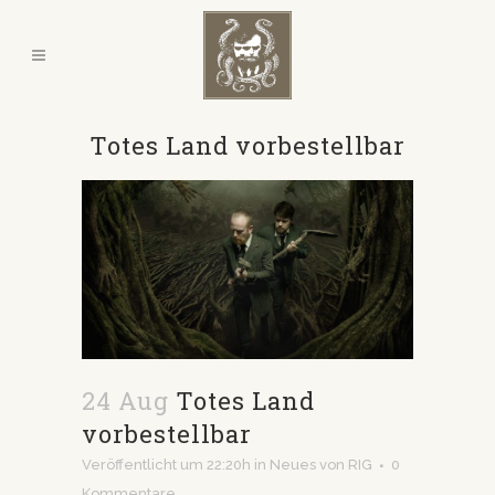
Totes Land vorbestellbar
24 Aug
Totes Land
vorbestellbar
Veröffentlicht um 22:20h
in
Neues
von
RIG
0
Kommentare