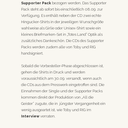
Supporter Pack
bezogen werden. Das Supporter
Pack steht ab sofort bis einschließlich 08.09. zur
Verfügung. Es enthält neben der CD zwei echte
Hingucker-Shirts in der jeweiligen Wunschgröße
wahlweise als Girlie oder Unisex-Shirt sowie ein
kleines Briefmarken-Set in „Totes Land“ Optik als
zusätzliches Dankeschön. Die CDs des Supporter
Packs werden zudem alle von Toby und RIG
handsigniert.
Sobald die Vorbesteller-Phase abgeschlossen ist,
gehen die Shirts in Druck und werden
voraussichtlich am 30.09. versandt, wenn auch
die CDs aus dem Presswerk eingetroffen sind. Die
Einnahmen der Single und der Supporter Packs
kommen direkt der Produktion von „All die
Geister“ zugute, die in jüngster Vergangenheit ein
wenig ausgeartet ist, wie Toby und RIG im
Interview
verraten.