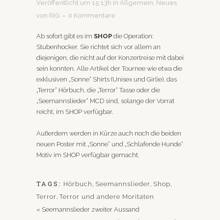
Veröffentlicht um 15:13h
in
Allgemein
,
Neues
von
RIG
0 Kommentare
Ab sofort gibt es im
SHOP
die Operation:
Stubenhocker. Sie richtet sich vor allem an
diejenigen, die nicht auf der Konzertreise mit dabei
sein konnten. Alle Artikel der Tournee wie etwa die
exklusiven „Sonne“ Shirts (Unisex und Girlie), das
„Terror“ Hörbuch, die „Terror“ Tasse oder die
„Seemannslieder“ MCD sind, solange der Vorrat
reicht, im SHOP verfügbar.
Außerdem werden in Kürze auch noch die beiden
neuen Poster mit „Sonne“ und „Schlafende Hunde“
Motiv im SHOP verfügbar gemacht.
TAGS:
Hörbuch
,
Seemannslieder
,
Shop
,
Terror
,
Terror und andere Moritaten
«
Seemannslieder zweiter Aussand