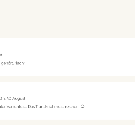
st
 gehört. *lach*
32h, 30 August
unter Verschluss. Das Transkript muss reichen. 😉