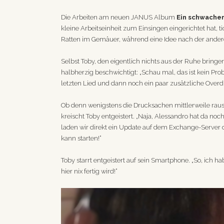
Die Arbeiten am neuen JANUS Album
Ein schwacher
kleine Arbeitseinheit zum Einsingen eingerichtet hat, ti
Ratten im Gemäuer, während eine Idee nach der ande
Selbst Toby, den eigentlich nichts aus der Ruhe bringe
halbherzig beschwichtigt: „Schau mal, das ist kein Pro
letzten Lied und dann noch ein paar zusätzliche Overd
Ob denn wenigstens die Drucksachen mittlerweile raus g
kreischt Toby entgeistert. „Naja, Alessandro hat da n
laden wir direkt ein Update auf dem Exchange-Server d
kann starten!“
Toby starrt entgeistert auf sein Smartphone. „So, ic
hier nix fertig wird!“