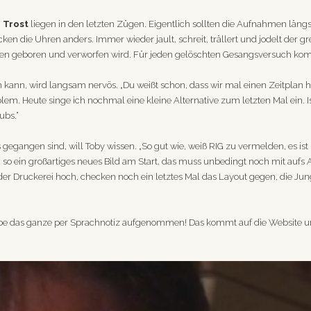
 Trost
liegen in den letzten Zügen. Eigentlich sollten die Aufnahmen längst
cken die Uhren anders. Immer wieder jault, schreit, trällert und jodelt der gr
ren geboren und verworfen wird. Für jeden gelöschten Gesangsversuch ko
n kann, wird langsam nervös. „Du weißt schon, dass wir mal einen Zeitplan ha
blem. Heute singe ich nochmal eine kleine Alternative zum letzten Mal ein.
ubs.“
egangen sind, will Toby wissen. „So gut wie, weiß RIG zu vermelden, es ist 
och so ein großartiges neues Bild am Start, das muss unbedingt noch mit au
er Druckerei hoch, checken noch ein letztes Mal das Layout gegen, die Jungs
h habe das ganze per Sprachnotiz aufgenommen! Das kommt auf die Website u