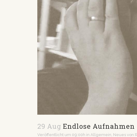
29 Aug
Endlose Aufnahmen
Veröffentlicht um 09:00h
in
Allgemein
,
Neues
von