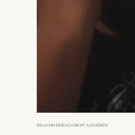
RIG KANN EINFACH NICHT AUFHÖREN