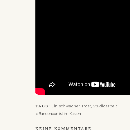
TAGS:
Ein schwacher Trost
,
Studioarbeit
«
Bandoneon ist im Kasten
KEINE KOMMENTARE