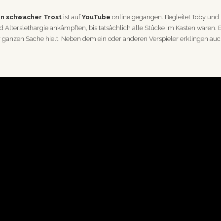
in schwacher Trost
ist auf
YouTube
online gegangen. Begleitet Toby und R
Alterslethargie ankämpften, bis tatsächlich alle Stücke im Kasten waren. E
 ganzen Sache hielt. Neben dem ein oder anderen Verspieler erklingen auc