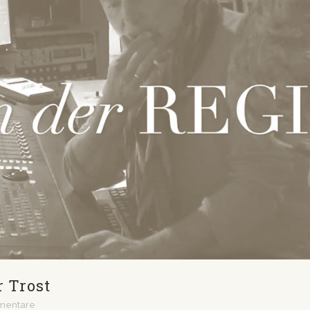
 Trost
mentare