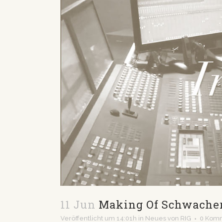
11 Jun
Making Of Schwacher
Veröffentlicht um 14:01h
in
Neues
von
RIG
0 Kom