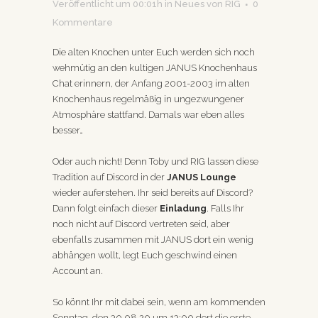
Veröffentlicht um 00:01h
in
Neues
von
RIG
0
Kommentare
Die alten Knochen unter Euch werden sich noch
wehmütig an den kultigen JANUS Knochenhaus
Chat erinnern, der Anfang 2001-2003 im alten
Knochenhaus regelmäßig in ungezwungener
Atmosphäre stattfand. Damals war eben alles
besser…
Oder auch nicht! Denn Toby und RIG lassen diese
Tradition auf Discord in der
JANUS Lounge
wieder auferstehen. Ihr seid bereits auf Discord?
Dann folgt einfach dieser
Einladung
. Falls Ihr
noch nicht auf Discord vertreten seid, aber
ebenfalls zusammen mit JANUS dort ein wenig
abhängen wollt, legt Euch geschwind einen
Account an.
So könnt Ihr mit dabei sein, wenn am kommenden
Sonntag, den 30.08.20 um 13:00 dort die erste