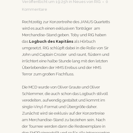
Veröffentlicht um 19:25h
in
Neues
von
RIG
0
Kommentare
Rechtzeitig zur Konzertreihe des JANUS Quartetts
wird es auch einen exklusiven Tonträger am
Merchandise-Stand geben. Toby und RIG haben
das
Logbuch des Kapitäns
als Hörbuch
umgesetzt. RIG schlüpft dabei in die Rolle von Sir
John und Captain Crozier und raunt, flüstern und
irrlichtert eine halbe Stunde lang mit den letzten
Überlebenden der HMS Erebus und der HMS
Terror zum großen Fischfluss.
Die MCD wurde von Oliver Graute und Oliver
Schlemmer, die auch schon das Logbuch stilvoll
veredelten, aufwendig gestaltet und kommt im
single-Vinyl-Format und Übergröße daher.
Zunächst wird sie exklusiv auf der Konzertreise
am Merchandise-Stand zu beziehen sein. Nach
der Tournee werden dann die Restexemplare in
den SHOP eingestellt und so für alle Interessenten