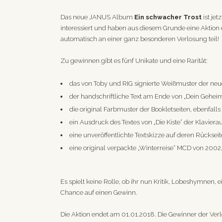
Das neue JANUS Album
Ein schwacher Trost
ist je
interessiert und haben aus diesem Grunde eine Aktion
automatisch an einer ganz besonderen Verlosung teil!
Zu gewinnen gibt es fünf Unikate und eine Rarität:
das von Toby und RIG signierte Weißmuster der n
der handschriftliche Text am Ende von „Dein Geheim
die original Farbmuster der Bookletseiten, ebenfalls
ein Ausdruck des Textes von „Die Kiste“ der Klavi
eine unveröffentlichte Textskizze auf deren Rückseit
eine original verpackte „Winterreise“ MCD von 2002, 
Es spielt keine Rolle, ob ihr nun Kritik, Lobeshymnen
Chance auf einen Gewinn.
Die Aktion endet am 01.01.2018. Die Gewinner der Ver