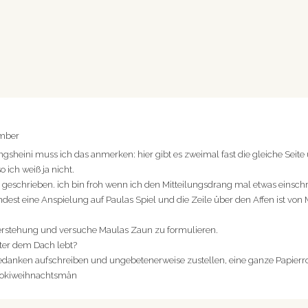
ember
ungsheini muss ich das anmerken: hier gibt es zweimal fast die gleiche Sei
so ich weiß ja nicht.
 geschrieben. ich bin froh wenn ich den Mitteilungsdrang mal etwas einsch
dest eine Anspielung auf Paulas Spiel und die Zeile über den Affen ist von M
erstehung und versuche Maulas Zaun zu formulieren.
nter dem Dach lebt?
edanken aufschreiben und ungebetenerweise zustellen, eine ganze Papierrol
Schokiweihnachtsmän