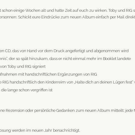
tzt schon einige Wochen alt und hatte Zeit auf euch zu wirken. Toby und R
 ersonnen: Schickt eure Eindrücke zum neuen Album einfach per Mail direk
euen CD, das von Hand vor dem Druck angefertigt und abgenommen wird
nis“, der so spät hinzukam, dass er nicht einmal mehr im Booklet landete
 von Toby und RIG signiert
eraufnahmen mit handschriftlichen Ergänzungen von RIG
e RIG handschriftlich den Kinderreim von „Halte dich an deinen Lügen fest“ 
die lange schon vergriffen ist
, eine Rezension oder persönliche Gedanken zum neuen Album mitteilt: jede 
losung werden im neuen Jahr benachrichtigt.