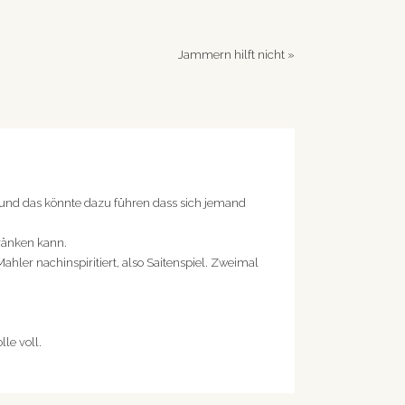
Jammern hilft nicht
»
te und das könnte dazu führen dass sich jemand
ränken kann.
ahler nachinspiritiert, also Saitenspiel. Zweimal
le voll.