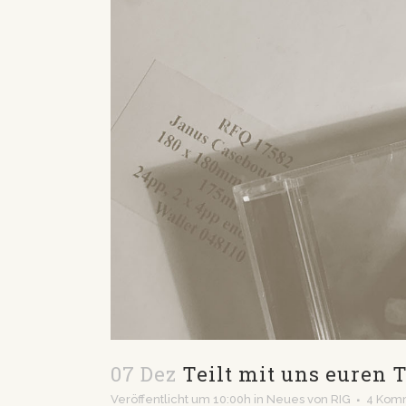
07 Dez
Teilt mit uns euren T
Veröffentlicht um 10:00h
in
Neues
von
RIG
4 Kom