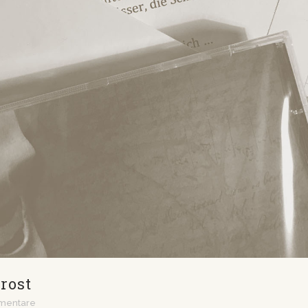
rost
mentare