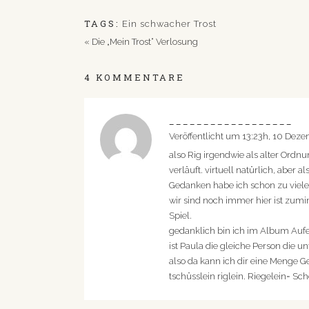
TAGS:
Ein schwacher Trost
«
Die „Mein Trost“ Verlosung
4 KOMMENTARE
__________________
Veröffentlicht um 13:23h, 10 Dez
also Rig irgendwie als alter Ordn
verläuft. virtuell natürlich, aber al
Gedanken habe ich schon zu viele
wir sind noch immer hier ist zumin
Spiel.
gedanklich bin ich im Album Auf
ist Paula die gleiche Person die u
also da kann ich dir eine Menge G
tschüsslein riglein. Riegelein= 