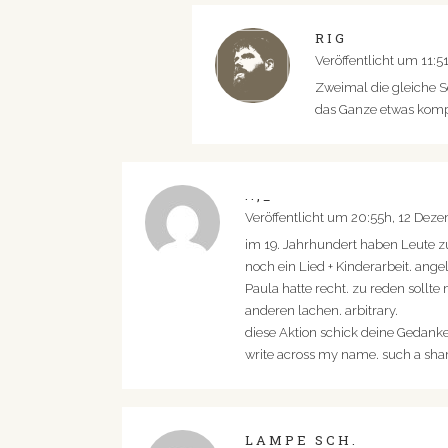
RIG
Veröffentlicht um 11:5
Zweimal die gleiche Sei
das Ganze etwas kompl
..,_
Veröffentlicht um 20:55h, 12 Dez
im 19. Jahrhundert haben Leute z
noch ein Lied + Kinderarbeit. an
Paula hatte recht. zu reden soll
anderen lachen. arbitrary.
diese Aktion schick deine Gedanken
write across my name. such a sh
LAMPE SCH.