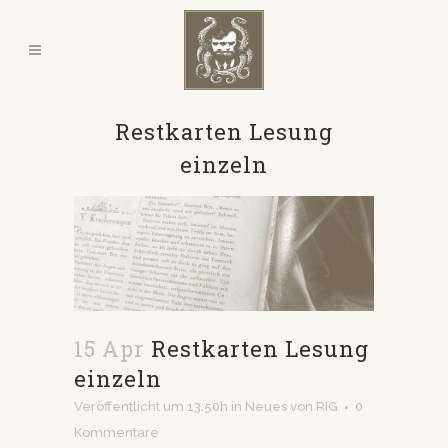
Restkarten Lesung
einzeln
15 Apr
Restkarten Lesung
einzeln
Veröffentlicht um 13:50h
in
Neues
von
RIG
0
Kommentare