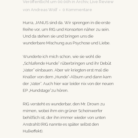
Veröffentlicht um 00:00h
in
Archiv
,
Live Review
von
Andreas Wolf
0 Kommentare
Hurra, JANUS sind da. Wir sprengen in die erste
Reihe vor, um RIG und Konsorten näher zu sein.
Und da stehen sie und bringen uns die
wunderbare Mischung aus Psychose und Liebe.
Wunderte ich mich schon, wie sie wohl die
„Schlafende Hunde“ rüberbringen und ihr Debüt
„Vater“ einbauen. Aber wir kriegten erst mal die
Knaller von dem „Hunde“-Album und dann kam
der „Vater“. Auch hier war leider nix von der neuen
EP „Hundstage“zu hören.
RIG versteht es wunderbar, den Mr. Drown zu
mimen, wobei ihm ein grüner Scheinwerfer
behilflich ist, der ihn immer wieder von unten
Anstrahlt (RIG nannte es später selbst den
Hulkeffekt).