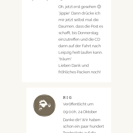
Oh, jetzt erst gesehen 🙂
*jippie* Dann drücke ich
mir jetzt selbst mal die
Daumen, dass die Post es
schafft, bis Donnerstag
einzutreffen und die CD
dann auf der Fahrt nach
Leipzig heiß laufen kann.
*träum*
Lieben Dank und
fröhliches Packen noch!
RIG
Veröffentlicht um
09:00h, 24 Oktober
Danke dir! Wir haben
schon ein paar hundert
Trostpakete auf die