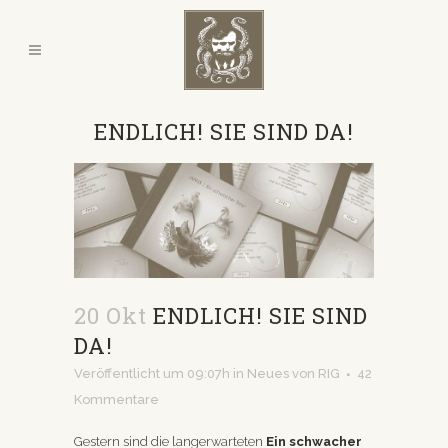
ENDLICH! SIE SIND DA!
20 Okt
ENDLICH! SIE SIND
DA!
Veröffentlicht um 09:07h
in
Neues
von
RIG
42
Kommentare
Gestern sind die langerwarteten
Ein schwacher