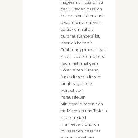
Insgesamt muss ich zu
der CD sagen, dass ich
beim ersten Hören auch
etwas überrascht war –
da sie vom Stil als
durchaus „anders“ ist.
Aber ich habe die
Erfahrung gemacht, dass
Alben, zu denen ich erst
nach mehrmaligem
Hören einen Zugang
finde, die sind, die sich
langfristig als die
wertvollsten
herausstellen.
Mittlerweile haben sich
die Melodien und Texte in
meinem Geist
manifestiert. Und ich
muss sagen, dass das
Album ein extrem