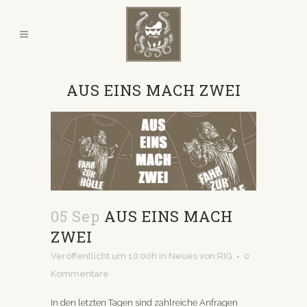
AUS EINS MACH ZWEI
05 Sep
AUS EINS MACH
ZWEI
Veröffentlicht um 10:00h
in
Neues
von
RIG
0
Kommentare
In den letzten Tagen sind zahlreiche Anfragen