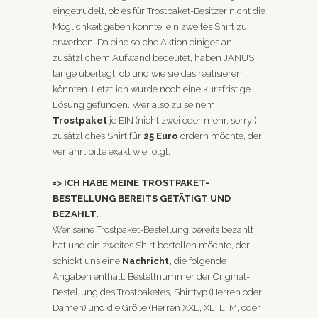
eingetrudelt, ob es für Trostpaket-Besitzer nicht die
Möglichkeit geben könnte, ein zweites Shirt zu
erwerben. Da eine solche Aktion einiges an
zusätzlichem Aufwand bedeutet, haben JANUS
lange überlegt, ob und wie sie das realisieren
könnten. Letztlich wurde noch eine kurzfristige
Lösung gefunden. Wer also zu seinem
Trostpaket
je EIN (nicht zwei oder mehr, sorry!)
zusätzliches Shirt für
25 Euro
ordern möchte, der
verfährt bitte exakt wie folgt:
=> ICH HABE MEINE TROSTPAKET-
BESTELLUNG BEREITS GETÄTIGT UND
BEZAHLT.
Wer seine Trostpaket-Bestellung bereits bezahlt
hat und ein zweites Shirt bestellen möchte, der
schickt uns eine
Nachricht
,
die folgende
Angaben enthält: Bestellnummer der Original-
Bestellung des Trostpaketes, Shirttyp (Herren oder
Damen) und die Größe (Herren XXL, XL, L, M, oder