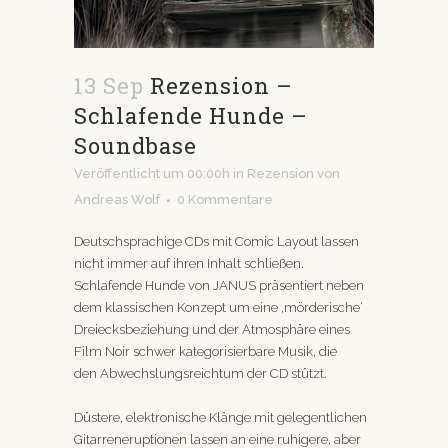
13 Sep
Rezension –
Schlafende Hunde –
Soundbase
Veröffentlicht um 00:00h
in
Rezension
von
Andreas Wolf
0 Kommentare
Deutschsprachige CDs mit Comic Layout lassen
nicht immer auf ihren Inhalt schließen.
Schlafende Hunde von JANUS präsentiert neben
dem klassischen Konzept um eine ‚mörderische‘
Dreiecksbeziehung und der Atmosphäre eines
Film Noir schwer kategorisierbare Musik, die
den Abwechslungsreichtum der CD stützt.
Düstere, elektronische Klänge mit gelegentlichen
Gitarreneruptionen lassen an eine ruhigere, aber