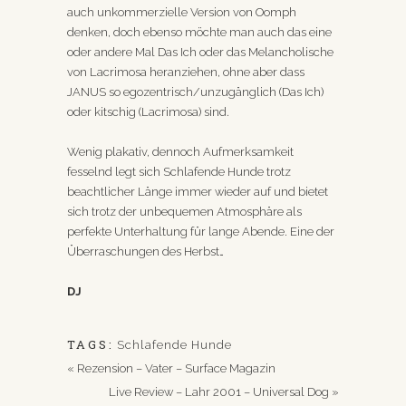
auch unkommerzielle Version von Oomph
denken, doch ebenso möchte man auch das eine
oder andere Mal Das Ich oder das Melancholische
von Lacrimosa heranziehen, ohne aber dass
JANUS so egozentrisch/unzugänglich (Das Ich)
oder kitschig (Lacrimosa) sind.
Wenig plakativ, dennoch Aufmerksamkeit
fesselnd legt sich Schlafende Hunde trotz
beachtlicher Länge immer wieder auf und bietet
sich trotz der unbequemen Atmosphäre als
perfekte Unterhaltung für lange Abende. Eine der
Überraschungen des Herbst…
DJ
TAGS:
Schlafende Hunde
«
Rezension – Vater – Surface Magazin
Live Review – Lahr 2001 – Universal Dog
»