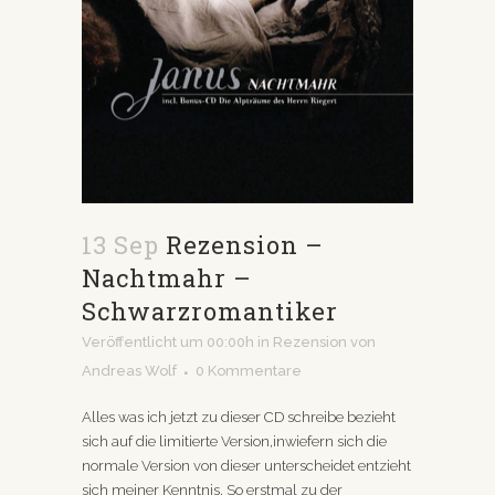
13 Sep
Rezension –
Nachtmahr –
Schwarzromantiker
Veröffentlicht um 00:00h
in
Rezension
von
Andreas Wolf
0 Kommentare
Alles was ich jetzt zu dieser CD schreibe bezieht
sich auf die limitierte Version,inwiefern sich die
normale Version von dieser unterscheidet entzieht
sich meiner Kenntnis. So erstmal zu der