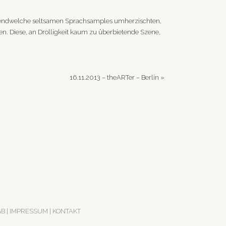
d irgendwelche seltsamen Sprachsamples umherzischten,
en. Diese, an Drolligkeit kaum zu überbietende Szene,
16.11.2013 – theARTer – Berlin
»
GB
|
IMPRESSUM
|
KONTAKT