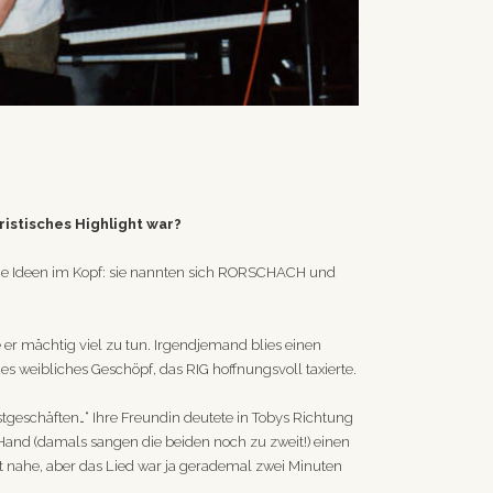
ristisches Highlight war?
sige Ideen im Kopf: sie nannten sich RORSCHACH und
e er mächtig viel zu tun. Irgendjemand blies einen
s weibliches Geschöpf, das RIG hoffnungsvoll taxierte.
ustgeschäften…“ Ihre Freundin deutete in Tobys Richtung
r Hand (damals sangen die beiden noch zu zweit!) einen
 nahe, aber das Lied war ja gerademal zwei Minuten