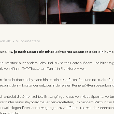
von
RIG
0 Kommentare
 und RIG je nach Lesart ein mittelschweres Desaster oder ein humo
n, war (fast) alles anders: Toby und RIG hatten Haare auf dem und hirnris
rb von HR3 im TAT (Theater am Turm) in Frankfurt/M vor.
ie nicht dabei. Toby stand hinter seinen Gerätschaften und tat so, als hätt
egung den Mikroständer entzwei. In der ersten Reihe saß (!) ein bezaubernde
sich entsetzt die Ohren zuhielt. Er „sang“ irgendwas von „Haut, Sperma, Verl
Toby war hinter seiner Keyboardmauer hervorgetreten, um mit dem Mikro in de
lerweile legendäre) Handbewegungen zu vollführen. RIG war der Ohnmacht
folgen würden.