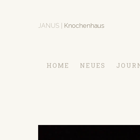
JANUS |
Knochenhaus
HOME
NEUES
JOUR