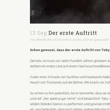
13 Sep
Der erste Auftritt
Veröffentlicht um 00:00h
in
Archiv
,
Schon gewusst?
Schon gewusst, dass der erste Auftritt von Toby
Damals, es muss vor vielen hundert Jahren gewesen sei
stellten ein erstes Lied auf einem Nachwuchswettbewe
Außer einer Armada von Synthies und Keyboards hatten s
Hauch von Trockeneis auf die Bühne. RIG brach vor Aufr
So schien es ihm jedenfalls, bis er bemerkte, dass sie 
und rief: „Der spielt ja gar nicht!“ Und tatsächlich: 
wilden Roboter-Dance zu performen und gewisse (mitt
alt, was bedeutete, dass noch sieben weitere Minuten 