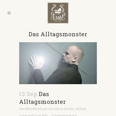
Das Alltagsmonster
13 Sep
Das
Alltagsmonster
Veröffentlicht um 00:00h
in
Archiv
,
Schon
gewusst?
von
RIG
0 Kommentare