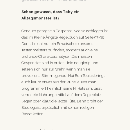
Schon gewusst, dass Toby ein
Alltagsmonster ist?
Genauer gesagt ein Gespenst. Nachzuschlagen ist
das im Kleine Ängste Regelbuch auf Seite 97-98.
Dort ist nicht nur ein Beweisphoto unseres
Tastenmeisters zu finden, sondern auch eine
profunde Charakteranalyse: „Die meisten
Gespenster sind in erster Linie neugierig und
setzen sich nur zur Wehr, wenn man sie
provoziert.“ Stimmt genau! Hui Buh Tobias bringt
auch kaum etwas aus der Ruhe, außer man
programmiert heimlich seine Hi Hats um, lässt
verrottete Nahrungsmittel auf dem Regieplatz
liegen oder klaut die letzte Tüte. Dann droht der
Studiogeist urplötzlich mit seinen rostigen
Rasselketten!