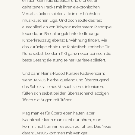
einfach, denn die klassisch und orchestral
gehaltenen Tracks mit ihren elektronischen
Versatzstücken spielen alle in der höchsten
musikalischen Liga. Und doch sollte das fast
ausschließlich von Tobys wunderbarem Pianospiel
lebende, an Brecht angelehnte, todtraurige
Kinderkreuzzug ebenso Erwähnung finden, wie
das zurückgelehnte und fantastisch ironische Die
Ruhe selbst, bei dem RIG ganz nebenbei noch die
beste Gesangsleistung seiner Karriere abliefert.
Und dann Heinz-Rudolf Kunzes Kadaverstern:
wenn JANUS hierbei quälend und überzeugend
das Schicksal eines Versuchstieres intonieren,
füllen sich selbst bei den überraschend jazzigen
Tönen die Augen mit Tränen.
Mag man es für übertrieben halten, aber
Nachtmahr kann man nicht nur hören, man
kommt nicht umhin, es auch zu fühlen. Das Neue
daran: JANUS kommen mit weniger