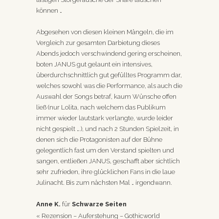
können …
Abgesehen von diesen kleinen Mängeln, die im
Vergleich zur gesamten Darbietung dieses
Abends jedoch verschwindend gering erscheinen,
boten JANUS gut gelaunt ein intensives,
überdurchschnittlich gut gefülltes Programm dar,
welches sowohl was die Performance, als auch die
Auswahl der Songs betraf, kaum Wünsche offen
ließ (nur Lolita, nach welchem das Publikum
immer wieder lautstark verlangte, wurde leider
nicht gespielt ….), und nach 2 Stunden Spielzeit, in
denen sich die Protagonisten auf der Bühne
gelegentlich fast um den Verstand spielten und
sangen, entließen JANUS, geschafft aber sichtlich
sehr zufrieden, ihre glücklichen Fans in die laue
Julinacht. Bis zum nächsten Mal … irgendwann.
Anne K.
für
Schwarze Seiten
«
Rezension – Auferstehung – Gothicworld