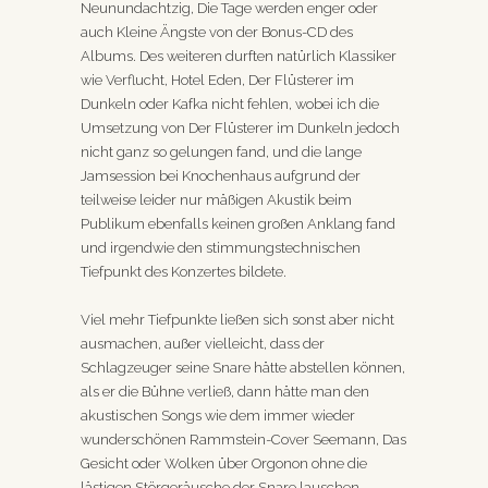
Neunundachtzig, Die Tage werden enger oder
auch Kleine Ängste von der Bonus-CD des
Albums. Des weiteren durften natürlich Klassiker
wie Verflucht, Hotel Eden, Der Flüsterer im
Dunkeln oder Kafka nicht fehlen, wobei ich die
Umsetzung von Der Flüsterer im Dunkeln jedoch
nicht ganz so gelungen fand, und die lange
Jamsession bei Knochenhaus aufgrund der
teilweise leider nur mäßigen Akustik beim
Publikum ebenfalls keinen großen Anklang fand
und irgendwie den stimmungstechnischen
Tiefpunkt des Konzertes bildete.
Viel mehr Tiefpunkte ließen sich sonst aber nicht
ausmachen, außer vielleicht, dass der
Schlagzeuger seine Snare hätte abstellen können,
als er die Bühne verließ, dann hätte man den
akustischen Songs wie dem immer wieder
wunderschönen Rammstein-Cover Seemann, Das
Gesicht oder Wolken über Orgonon ohne die
lästigen Störgeräusche der Snare lauschen