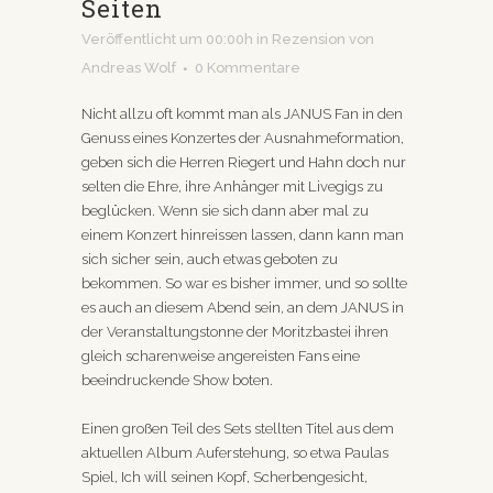
Seiten
Veröffentlicht um 00:00h
in
Rezension
von
Andreas Wolf
0 Kommentare
Nicht allzu oft kommt man als JANUS Fan in den
Genuss eines Konzertes der Ausnahmeformation,
geben sich die Herren Riegert und Hahn doch nur
selten die Ehre, ihre Anhänger mit Livegigs zu
beglücken. Wenn sie sich dann aber mal zu
einem Konzert hinreissen lassen, dann kann man
sich sicher sein, auch etwas geboten zu
bekommen. So war es bisher immer, und so sollte
es auch an diesem Abend sein, an dem JANUS in
der Veranstaltungstonne der Moritzbastei ihren
gleich scharenweise angereisten Fans eine
beeindruckende Show boten.
Einen großen Teil des Sets stellten Titel aus dem
aktuellen Album Auferstehung, so etwa Paulas
Spiel, Ich will seinen Kopf, Scherbengesicht,