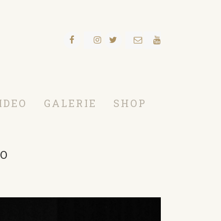
IDEO
GALERIE
SHOP
UO