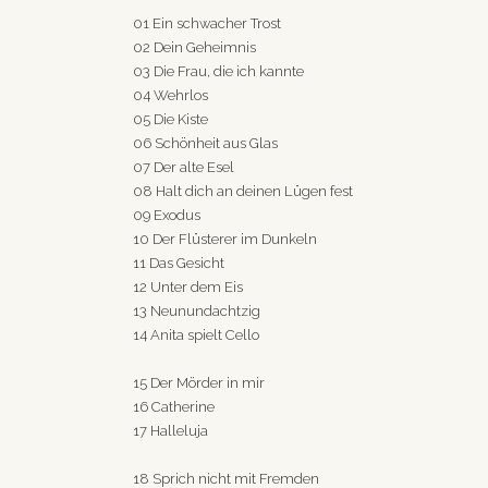
01 Ein schwacher Trost
02 Dein Geheimnis
03 Die Frau, die ich kannte
04 Wehrlos
05 Die Kiste
06 Schönheit aus Glas
07 Der alte Esel
08 Halt dich an deinen Lügen fest
09 Exodus
10 Der Flüsterer im Dunkeln
11 Das Gesicht
12 Unter dem Eis
13 Neunundachtzig
14 Anita spielt Cello
15 Der Mörder in mir
16 Catherine
17 Halleluja
18 Sprich nicht mit Fremden