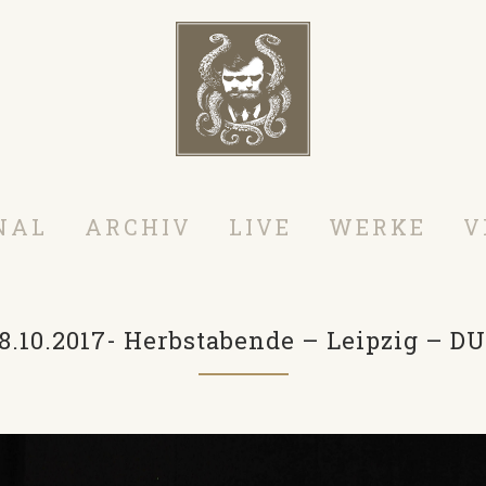
NAL
ARCHIV
LIVE
WERKE
V
8.10.2017- Herbstabende – Leipzig – D