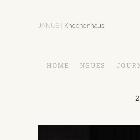
JANUS |
Knochenhaus
HOME
NEUES
JOUR
2