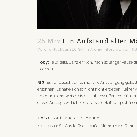
26 Mrz
Ein Aufstand alter Mä
Veröffentlicht um 16:35h
in
Archiv
,
Interview
von
RI
Toby:
Teils, teils. Ganz ehrlich, nach so langer Pause 
loslegen.
RIG:
Es hat tatsächlich so manche Anstrengung gekoste
ersonnen. Es hatte sich schlicht nicht ergeben. Kein
uns glücklicherweise leisten, auf unser Bauchgefühl zu
dieser Aussage will ich keine falsche Hoffnung schüre
TAGS:
Aufstand alter Männer
«
02.07.2016 – Castle Rock 2016 – Mülheim a.d.Ruhr