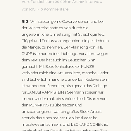
Veröffentlicht um 00:00h
in
Archiv
,
Interview
von
RIG
0 Kommentare
RIG:
Wir spielen gerne Coverversionen und bei
der Winterreise hatte es sich durch die
ungewöhnliche Umsetzung mit Streichquintett,
Flügel und Perkussion angeboten, einige Lieder in
die Mangel zu nehmen. Der Plainsong von THE
CURE ist einer meiner Lieblinge, vor allem wegen
dem Text. Der hat auch im Deutschen Sinn
gemacht. Mit Betroffenheitsrocker KUNZE
verbindet mich eine Art Hassliebe, manche Lieder
sind lächerlich, manche wunderbar. Kadaverstern
ist wunderbar lächerlich, also genau das Richtige
für JANUS! RAMMSTEIN’s Seemann spielen wir
immer wieder mal, ein schönes Lied. Disarm von
den PUMPKINS zu übersetzen und
umzuarrangieren war ein großes Stück Arbeit,
aber da das eines meiner Lieblingslieder ist,
musste es einfach sein. Und LEONARD COHEN ist
eh ein absoluter Favorit. Ich hätte auch gerne The