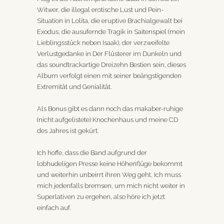
Witwer, die illegal erotische Lust und Pein-
Situation in Lolita, die eruptive Brachialgewalt bei
Exodus, die ausufernde Tragik in Saitenspiel (mein
Lieblingsstück neben Isaak), der verzweifelte
Verlustgedanke in Der Flüsterer im Dunkeln und
das soundtrackartige Dreizehn Bestien sein, dieses
Album verfolgt einen mit seiner beängstigenden
Extremität und Genialität.
Als Bonus gibt es dann noch das makaber-ruhige
(nicht aufgelistete) Knochenhaus und meine CD
des Jahres ist gekürt.
Ich hoffe, dass die Band aufgrund der
lobhudeligen Presse keine Höhenflüge bekommt
und weiterhin unbeirrt ihren Weg geht. Ich muss
mich jedenfalls bremsen, um mich nicht weiter in
Superlativen zu ergehen, also höre ich jetzt
einfach auf.