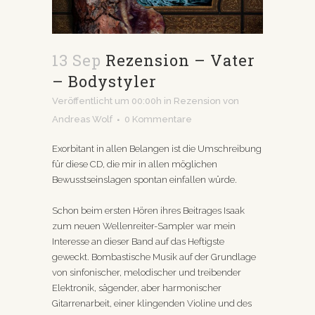
13 Sep
Rezension – Vater
– Bodystyler
Veröffentlicht um 00:00h
in
Rezension
von
Andreas Wolf
0 Kommentare
Exorbitant in allen Belangen ist die Umschreibung
für diese CD, die mir in allen möglichen
Bewusstseinslagen spontan einfallen würde.
Schon beim ersten Hören ihres Beitrages Isaak
zum neuen Wellenreiter-Sampler war mein
Interesse an dieser Band auf das Heftigste
geweckt. Bombastische Musik auf der Grundlage
von sinfonischer, melodischer und treibender
Elektronik, sägender, aber harmonischer
Gitarrenarbeit, einer klingenden Violine und des