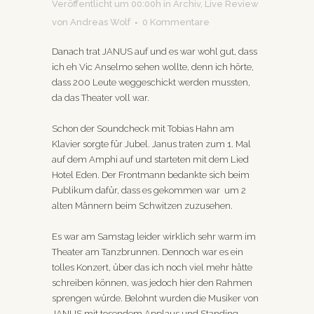
Veröffentlicht um 00:00h
in
Archiv
,
Live Review
von
Andreas Wolf
0 Kommentare
Danach trat JANUS auf und es war wohl gut, dass
ich eh Vic Anselmo sehen wollte, denn ich hörte,
dass 200 Leute weggeschickt werden mussten,
da das Theater voll war.
Schon der Soundcheck mit Tobias Hahn am
Klavier sorgte für Jubel. Janus traten zum 1. Mal
auf dem Amphi auf und starteten mit dem Lied
Hotel Eden. Der Frontmann bedankte sich beim
Publikum dafür, dass es gekommen war um 2
alten Männern beim Schwitzen zuzusehen.
Es war am Samstag leider wirklich sehr warm im
Theater am Tanzbrunnen. Dennoch war es ein
tolles Konzert, über das ich noch viel mehr hätte
schreiben können, was jedoch hier den Rahmen
sprengen würde. Belohnt wurden die Musiker von
JANUS mit tosendem Applaus und Standing