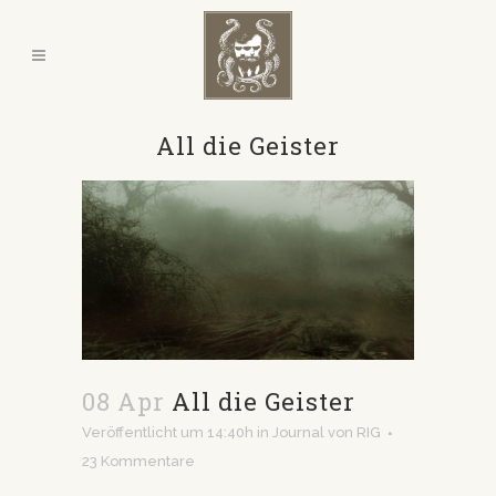
All die Geister
08 Apr
All die Geister
Veröffentlicht um 14:40h
in
Journal
von
RIG
23 Kommentare