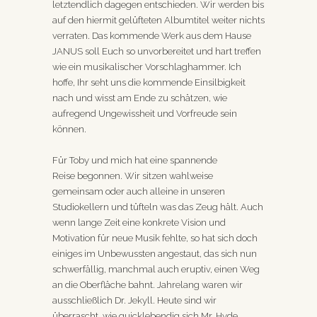
letztendlich dagegen entschieden. Wir werden bis
auf den hiermit gelüfteten Albumtitel weiter nichts
verraten. Das kommende Werk aus dem Hause
JANUS soll Euch so unvorbereitet und hart treffen
wie ein musikalischer Vorschlaghammer. Ich
hoffe, Ihr seht uns die kommende Einsilbigkeit
nach und wisst am Ende zu schätzen, wie
aufregend Ungewissheit und Vorfreude sein
können.
Für Toby und mich hat eine spannende
Reise begonnen. Wir sitzen wahlweise
gemeinsam oder auch alleine in unseren
Studiokellern und tüfteln was das Zeug hält. Auch
wenn lange Zeit eine konkrete Vision und
Motivation für neue Musik fehlte, so hat sich doch
einiges im Unbewussten angestaut, das sich nun
schwerfällig, manchmal auch eruptiv, einen Weg
an die Oberfläche bahnt. Jahrelang waren wir
ausschließlich Dr. Jekyll. Heute sind wir
überrascht, wie quicklebendig sich Mr. Hyde