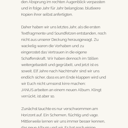
den Absprung im rechten Augenblick verpassten
und in folge Jahr für Jahr belanglose, blutleere
Kopien ihrer selbst anfertigten.
Daher haben wir uns letztes Jahr, als die ersten
Textfragmente und Soundfetzen entstanden, noch
nicht aus unserer Deckung herausgewagt. Zu
wackelig waren die Vorhaben und zu
eingerostet das Vertrauen in die eigene
Schaffenskraft. Wir haben dennoch im Stillen
weitergebastelt und gegrübelt, und jetzt ist es
soweit. Elf Jahre nach Nachtmahr
sind wir uns
endlich sicher, dass es am Ende klappen wird und
wir Euch nicht umsonst kirre machen:
JANUS arbeiten an einem neuen Album. Klingt
verrückt, ist aber so.
Zunächst tauchte es nur verschwommen am
Horizont auf. Ein Schemen, flüchtig und vage.
Mittlerweile lernen wir uns immer besser kennen,
das neue Album und wir. Es hat noch einige