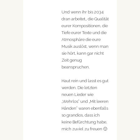
Und wenn ihr bis 2034
dran arbeitet… die Qualität
eurer Kompositionen, die
Tiefe eurer Texte und die
Atmosphäre die eure
Musik auslöst, wenn man
sie hört, kann gar nicht
Zeit genug
beanspruchen.
Haut rein und lasst es gut
werden. Die letzten
neuen Lieder wie
„Wehrlos“ und „Mit leeren
Händen“ waren ebenfalls
so grandios, dass ich
keine Befürchtung habe,
mich zuviel zu freuen 🙂