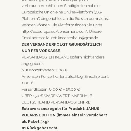
verbraucherrechtlichen Streitigkeiten hat die
Europäische Union eine Online-Plattform („OS-
Plattform“) eingerichtet, an die Sie sich demnächst
wenden können. Die Plattform finden Sie unter
http://ec.europa.eu/consumers/odr/
. Unsere
Emailadresse lautet: knochenhaus@gmx.de
DER VERSAND ERFOLGT GRUNDSÄTZLICH
NUR PER VORKASSE
.
VERSANDKOSTEN INLAND (sofern nicht anders
angegeben) :
Nur Konzertkarten: 4,00 €
Ansonsten Konzertkartenaufschlag (Einschreiben):
1,00 €
Versandkosten: 8,00 € – 25,00 €
ÜBER 150 € WARENWERT INNERHALB
DEUTSCHLAND VERSANDKOSTENFREI
Extraversandregeln für Produkt: JANUS
POLARIS EDITION (immer einzeln versichert
als Paket 5kg)
01 Rückgaberecht