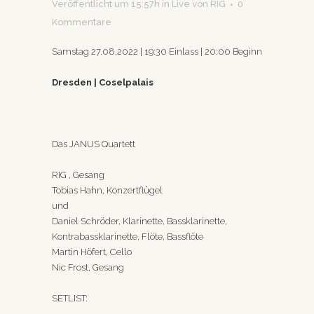
Veröffentlicht um 15:57h
in
Live
von
RIG
0
Kommentare
Samstag 27.08.2022 | 19:30 Einlass | 20:00 Beginn
Dresden | Coselpalais
Das JANUS Quartett
RIG , Gesang
Tobias Hahn, Konzertflügel
und
Daniel Schröder, Klarinette, Bassklarinette,
Kontrabassklarinette, Flöte, Bassflöte
Martin Höfert, Cello
Nic Frost, Gesang
SETLIST: