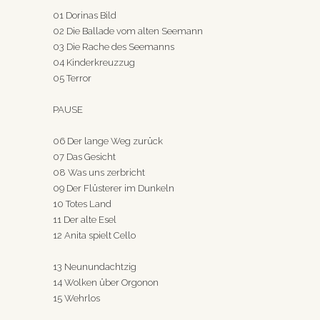
01 Dorinas Bild
02 Die Ballade vom alten Seemann
03 Die Rache des Seemanns
04 Kinderkreuzzug
05 Terror
PAUSE
06 Der lange Weg zurück
07 Das Gesicht
08 Was uns zerbricht
09 Der Flüsterer im Dunkeln
10 Totes Land
11 Der alte Esel
12 Anita spielt Cello
13 Neunundachtzig
14 Wolken über Orgonon
15 Wehrlos