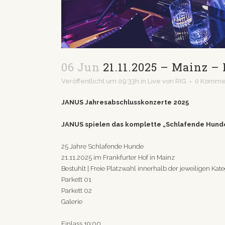
06 Jun
21.11.2025 – Mainz –
Veröffentlicht um 09:33h
in
Live
von
RIG
0 Komme
JANUS Jahresabschlusskonzerte 2025
JANUS spielen das komplette „Schlafende Hund
25 Jahre Schlafende Hunde
21.11.2025 im Frankfurter Hof in Mainz
Bestuhlt | Freie Platzwahl innerhalb der jeweiligen Kate
Parkett 01
Parkett 02
Galerie
Einlass 19:00