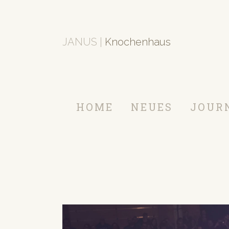
JANUS |
Knochenhaus
HOME
NEUES
JOUR