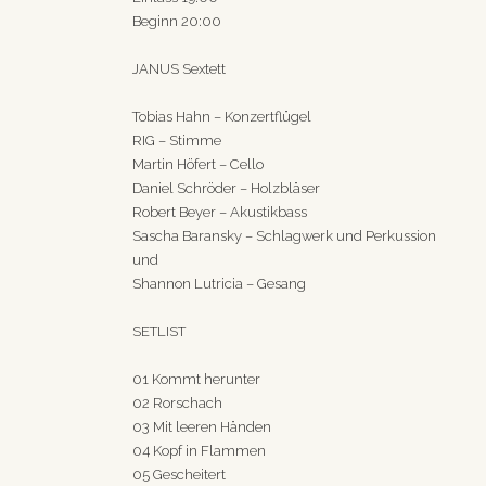
Beginn 20:00
JANUS Sextett
Tobias Hahn – Konzertflügel
RIG – Stimme
Martin Höfert – Cello
Daniel Schröder – Holzbläser
Robert Beyer – Akustikbass
Sascha Baransky – Schlagwerk und Perkussion
und
Shannon Lutricia – Gesang
SETLIST
01 Kommt herunter
02 Rorschach
03 Mit leeren Händen
04 Kopf in Flammen
05 Gescheitert