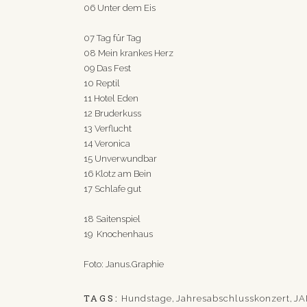
06 Unter dem Eis
07 Tag für Tag
08 Mein krankes Herz
09 Das Fest
10 Reptil
11 Hotel Eden
12 Bruderkuss
13 Verflucht
14 Veronica
15 Unverwundbar
16 Klotz am Bein
17 Schlafe gut
18 Saitenspiel
19 Knochenhaus
Foto: Janus.Graphie
TAGS:
Hundstage
,
Jahresabschlusskonzert
,
JA