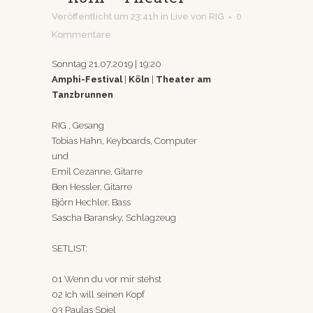
Veröffentlicht um 23:41h
in
Live
von
RIG
0
Kommentare
Sonntag 21.07.2019 | 19:20
Amphi-Festival
|
Köln
|
Theater am
Tanzbrunnen
RIG , Gesang
Tobias Hahn, Keyboards, Computer
und
Emil Cezanne, Gitarre
Ben Hessler, Gitarre
Björn Hechler, Bass
Sascha Baransky, Schlagzeug
SETLIST:
01 Wenn du vor mir stehst
02 Ich will seinen Kopf
03 Paulas Spiel