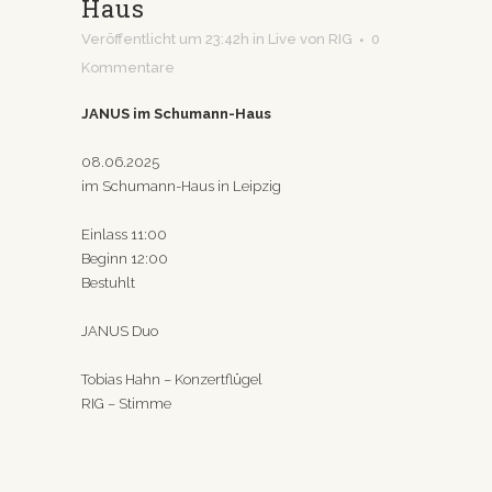
Haus
Veröffentlicht um 23:42h
in
Live
von
RIG
0
Kommentare
JANUS im Schumann-Haus
08.06.2025
im Schumann-Haus in Leipzig
Einlass 11:00
Beginn 12:00
Bestuhlt
JANUS Duo
Tobias Hahn – Konzertflügel
RIG – Stimme