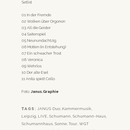
Setlist
01 In der Fremde
02 Wolken über Orgonon
03 All die Geister
04 Saitenspiel
05 Neunundachtzig
06 Motten (in Entstehung)
07 Ein schwacher Trost
08 Veronica
09 Wehrlos
10 Der alte Esel
11 Anita spielt Cello
Foto:
Janus.Graphie
TAGS:
JANUS Duo
,
Kammermusik
,
Leipzig
,
LIVE
,
Schumann
,
Schumann-Haus
,
Schumannhaus
,
Sonne
,
Tour
,
WGT