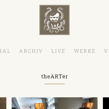
NAL
ARCHIV
LIVE
WERKE
V
theARTer